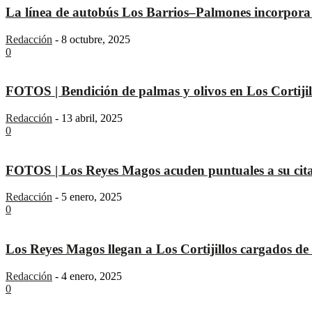
La línea de autobús Los Barrios–Palmones incorpora 
Redacción
-
8 octubre, 2025
0
FOTOS | Bendición de palmas y olivos en Los Cortijil
Redacción
-
13 abril, 2025
0
FOTOS | Los Reyes Magos acuden puntuales a su cita
Redacción
-
5 enero, 2025
0
Los Reyes Magos llegan a Los Cortijillos cargados de i
Redacción
-
4 enero, 2025
0