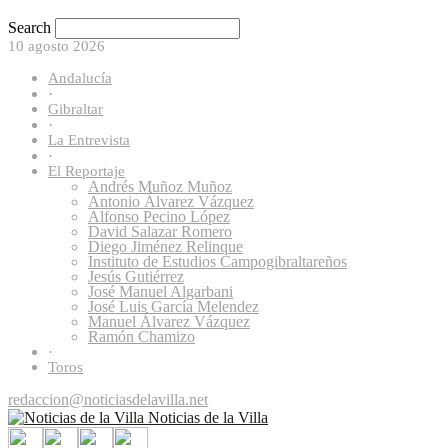
Search
10 agosto 2026
Andalucía
·
Gibraltar
·
La Entrevista
·
El Reportaje
Andrés Muñoz Muñoz
Antonio Álvarez Vázquez
Alfonso Pecino López
David Salazar Romero
Diego Jiménez Relinque
Instituto de Estudios Campogibraltareños
Jesús Gutiérrez
José Manuel Algarbani
José Luis García Melendez
Manuel Álvarez Vázquez
Ramón Chamizo
·
Toros
redaccion@noticiasdelavilla.net
Noticias de la Villa