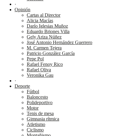
·
Opinión
Cartas al Director
Alicia Macías
Darío Iglesias Muñoz
Eduardo Briones Villa
Gely Ariza Núñez
José Antonio Hernández Guerrero
M. Carmen Tejera
Patricio González García
Pepe Pol
Rafael Fenoy Rico
Rafael Oliva
Veronika Gau
·
Deporte
Fútbol
Baloncesto
Polideportivo
Motor
Tenis de mesa
Gimnasia rítmica
Atletismo
Ciclismo
Montañismo