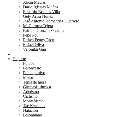
Alicia Macías
Darío Iglesias Muñoz
Eduardo Briones Villa
Gely Ariza Núñez
José Antonio Hernández Guerrero
M. Carmen Tejera
Patricio González García
Pepe Pol
Rafael Fenoy Rico
Rafael Oliva
Veronika Gau
·
Deporte
Fútbol
Baloncesto
Polideportivo
Motor
Tenis de mesa
Gimnasia rítmica
Atletismo
Ciclismo
Montañismo
Tae Kwondo
Natación
Balonmano