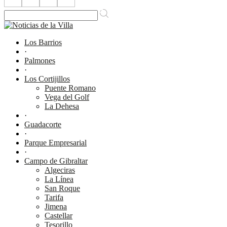
Los Barrios
·
Palmones
·
Los Cortijillos
Puente Romano
Vega del Golf
La Dehesa
·
Guadacorte
·
Parque Empresarial
·
Campo de Gibraltar
Algeciras
La Línea
San Roque
Tarifa
Jimena
Castellar
Tesorillo