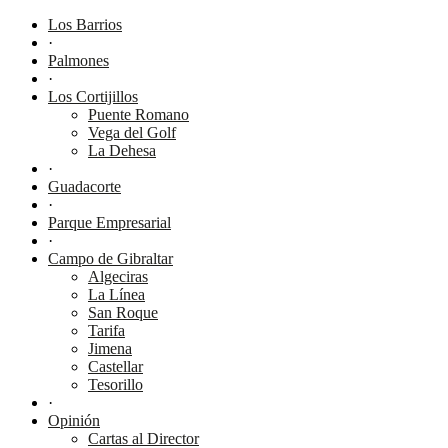
Los Barrios
·
Palmones
·
Los Cortijillos
Puente Romano
Vega del Golf
La Dehesa
·
Guadacorte
·
Parque Empresarial
·
Campo de Gibraltar
Algeciras
La Línea
San Roque
Tarifa
Jimena
Castellar
Tesorillo
·
Opinión
Cartas al Director