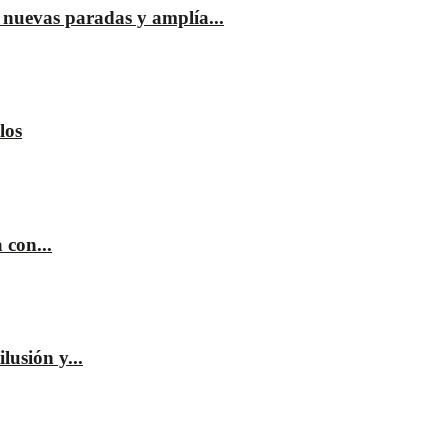
nuevas paradas y amplía...
los
 con...
lusión y...