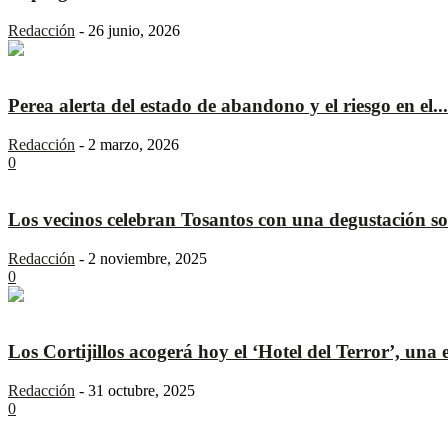
Redacción
-
26 junio, 2026
Perea alerta del estado de abandono y el riesgo en el...
Redacción
-
2 marzo, 2026
0
Los vecinos celebran Tosantos con una degustación sol
Redacción
-
2 noviembre, 2025
0
Los Cortijillos acogerá hoy el ‘Hotel del Terror’, una e
Redacción
-
31 octubre, 2025
0