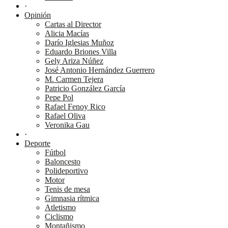
·
Opinión
Cartas al Director
Alicia Macías
Darío Iglesias Muñoz
Eduardo Briones Villa
Gely Ariza Núñez
José Antonio Hernández Guerrero
M. Carmen Tejera
Patricio González García
Pepe Pol
Rafael Fenoy Rico
Rafael Oliva
Veronika Gau
·
Deporte
Fútbol
Baloncesto
Polideportivo
Motor
Tenis de mesa
Gimnasia rítmica
Atletismo
Ciclismo
Montañismo