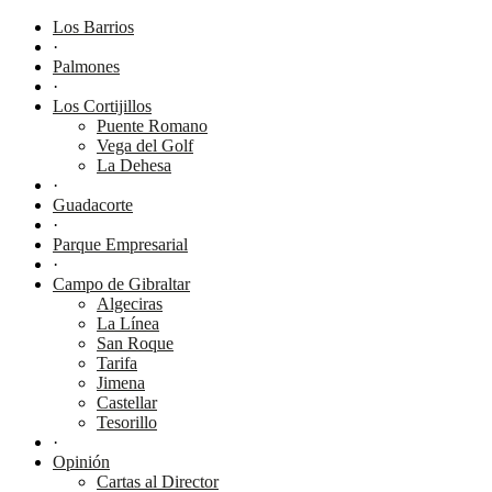
Los Barrios
·
Palmones
·
Los Cortijillos
Puente Romano
Vega del Golf
La Dehesa
·
Guadacorte
·
Parque Empresarial
·
Campo de Gibraltar
Algeciras
La Línea
San Roque
Tarifa
Jimena
Castellar
Tesorillo
·
Opinión
Cartas al Director