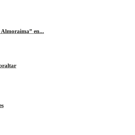
 Almoraima” en...
braltar
es