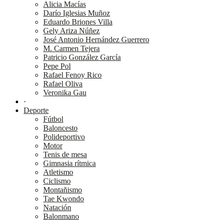
Alicia Macías
Darío Iglesias Muñoz
Eduardo Briones Villa
Gely Ariza Núñez
José Antonio Hernández Guerrero
M. Carmen Tejera
Patricio González García
Pepe Pol
Rafael Fenoy Rico
Rafael Oliva
Veronika Gau
·
Deporte
Fútbol
Baloncesto
Polideportivo
Motor
Tenis de mesa
Gimnasia rítmica
Atletismo
Ciclismo
Montañismo
Tae Kwondo
Natación
Balonmano