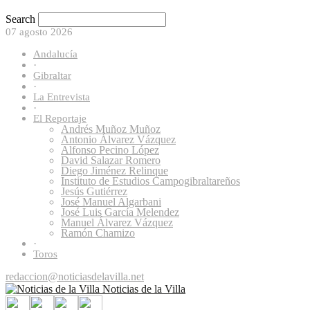
Search
07 agosto 2026
Andalucía
·
Gibraltar
·
La Entrevista
·
El Reportaje
Andrés Muñoz Muñoz
Antonio Álvarez Vázquez
Alfonso Pecino López
David Salazar Romero
Diego Jiménez Relinque
Instituto de Estudios Campogibraltareños
Jesús Gutiérrez
José Manuel Algarbani
José Luis García Melendez
Manuel Álvarez Vázquez
Ramón Chamizo
·
Toros
redaccion@noticiasdelavilla.net
Noticias de la Villa